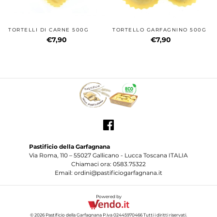
TORTELLI DI CARNE 500G
TORTELLO GARFAGNINO 500G
€7,90
€7,90
Pastificio della Garfagnana
Via Roma, 110 – 55027 Gallicano - Lucca Toscana ITALIA
Chiamaci ora: 0583.75322
Email: ordini@pastificiogarfagnana.it
Powered by
© 2026
Pastificio della Garfagnana
P.iva 02445970466 Tutti i diritti riservati.