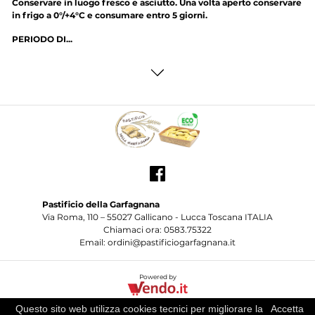
Conservare in luogo fresco e asciutto. Una volta aperto conservare
in frigo a 0°/+4°C e consumare entro 5 giorni.
PERIODO DI...
Pastificio della Garfagnana
Via Roma, 110 – 55027 Gallicano - Lucca Toscana ITALIA
Chiamaci ora: 0583.75322
Email: ordini@pastificiogarfagnana.it
Powered by
© 2026
Pastificio della Garfagnana
P.iva 02445970466 Tutti i diritti riservati.
Questo sito web utilizza cookies tecnici per migliorare la
Accetta