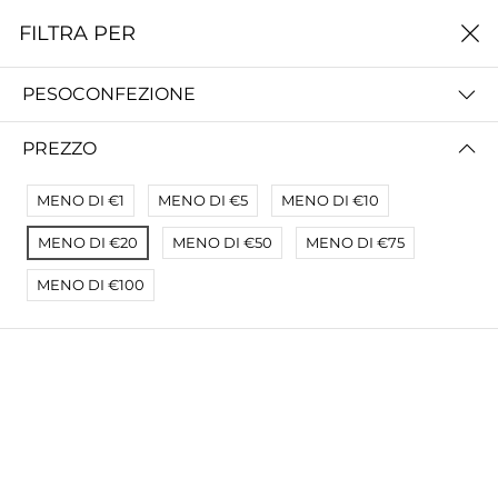
0
FILTRA PER
Home
Novità: Sughi
PESOCONFEZIONE
NOVITÀ: SUGHI
PREZZO
FILTRA PER
PREZZO (BASSO - ALTO)
MENO DI €1
MENO DI €5
MENO DI €10
MENO DI €20
MENO DI €50
MENO DI €75
MENO DI €100
RAGÙ DI FAGIANO GR. 180
SUGO ALL'AGLIONE GR. 180
€5,70
€2,85
€5,70
€3,50